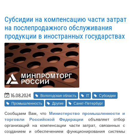
Субсидии на компенсацию части затрат
на послепродажного обслуживания
продукции в иностранных государствах
16.08.2024
Вологодская область
IT
Субсидии
Промышленность
Другие
Санкт-Петербург
Сообщаем Вам, что
Министерство промышленности и
торговли Российской Федерации
объявляет отбор
организаций на компенсации части затрат, связанных с
созданием и обеспечением функционирования системы