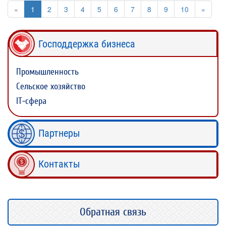
«
1
2
3
4
5
6
7
8
9
10
»
Господдержка бизнеса
Промышленность
Сельское хозяйство
IT-сфера
Партнеры
Контакты
Обратная связь