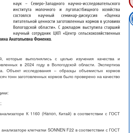
наук – Северо-Западного научно-исследовательского
института молочного и лугопастбищного хозяйства
состоялся научный семинар-дискуссия «Оценка
питательной ценности заготовленных кормов в условиях
Вологодской области». С докладом выступила старший
научный сотрудник ЦКП «Центр сельскохозяйственных
лина Анатольевна Фоменко
.
ий, которые выполнялись с целью изучения качества и
овленных в 2024 году в Вологодской области. Экспертиза
за. Объект исследования – образцы объемистых кормов
ысяч тонн заготовленных кормов было проверено на качество
ики:
;
анализаторе К 1160 (Hanon, Китай) в соответствии с ГОСТ
м анализаторе клетчатки SONNEN F22 в соответствии с ГОСТ