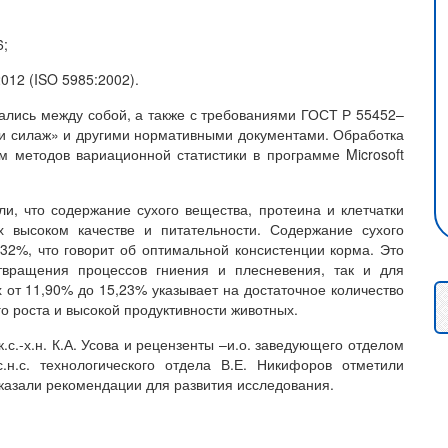
6;
012 (ISO 5985:2002).
ались между собой, а также с требованиями ГОСТ Р 55452–
и силаж» и другими нормативными документами. Обработка
 методов вариационной статистики в программе Microsoft
ли, что содержание сухого вещества, протеина и клетчатки
х высоком качестве и питательности. Содержание сухого
32%, что говорит об оптимальной консистенции корма. Это
твращения процессов гниения и плесневения, так и для
от 11,90% до 15,23% указывает на достаточное количество
о роста и высокой продуктивности животных.
с.-х.н. К.А. Усова и рецензенты –и.о. заведующего отделом
с.н.с. технологического отдела В.Е. Никифоров отметили
сказали рекомендации для развития исследования.